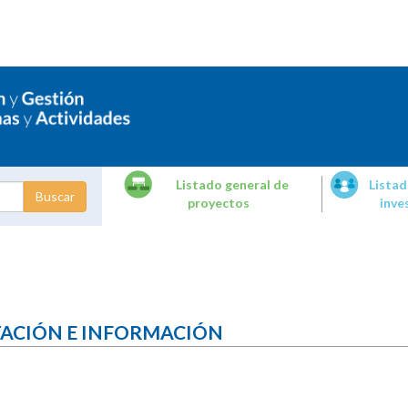
Listado general de
Listad
proyectos
inve
dades de
tigación
TACIÓN E INFORMACIÓN