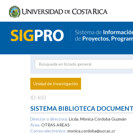
Investigador
Uni
Proyecto
Unidad de Investigación
inves
ID: 603
SISTEMA BIBLIOTECA DOCUMEN
Director o directora:
Licda. Mónica Córdoba Guzmán
Área:
OTRAS AREAS
Correo electrónico:
monica.cordoba@ucr.ac.cr