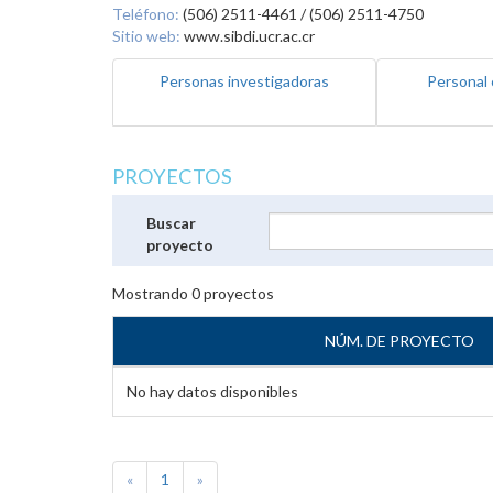
Teléfono:
(506) 2511-4461 / (506) 2511-4750
Sitio web:
www.sibdi.ucr.ac.cr
Personas investigadoras
Personal 
PROYECTOS
Buscar
proyecto
Mostrando
0
proyectos
NÚM. DE PROYECTO
No hay datos disponibles
«
1
»