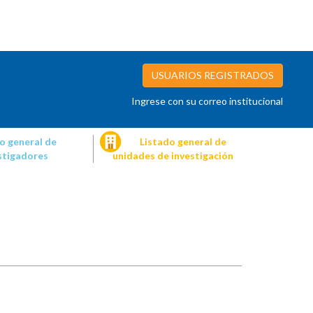
USUARIOS REGISTRADOS
Ingrese con su correo institucional
o general de
Listado general de
stigadores
unidades de investigación