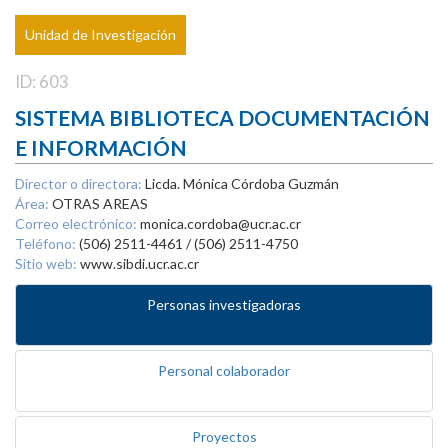
Unidad de Investigación
ID: 603
SISTEMA BIBLIOTECA DOCUMENTACIÓN
E INFORMACIÓN
Director o directora:
Licda. Mónica Córdoba Guzmán
Área:
OTRAS AREAS
Correo electrónico:
monica.cordoba@ucr.ac.cr
Teléfono:
(506) 2511-4461 / (506) 2511-4750
Sitio web:
www.sibdi.ucr.ac.cr
Personas investigadoras
Personal colaborador
Proyectos