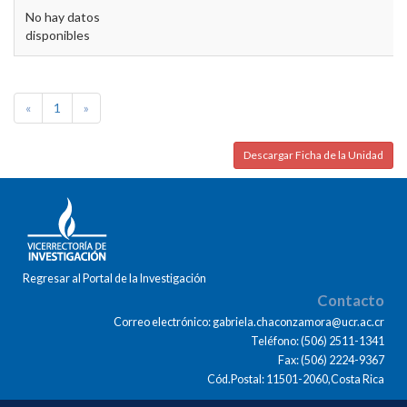
No hay datos
disponibles
«
1
»
Descargar Ficha de la Unidad
Regresar al Portal de la Investigación
Contacto
Correo electrónico: gabriela.chaconzamora@ucr.ac.cr
Teléfono: (506) 2511-1341
Fax: (506) 2224-9367
Cód.Postal: 11501-2060,Costa Rica