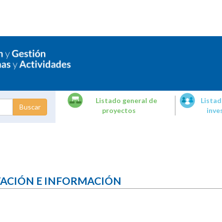
Listado general de
Listad
proyectos
inve
dades de
tigación
TACIÓN E INFORMACIÓN