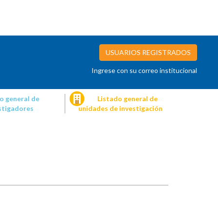
USUARIOS REGISTRADOS
Ingrese con su correo institucional
o general de
Listado general de
stigadores
unidades de investigación