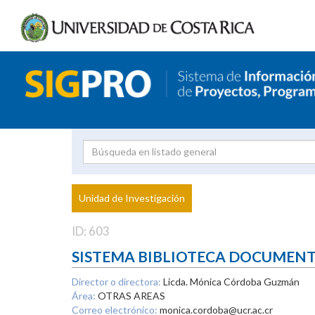
Investigador
Uni
Proyecto
Unidad de Investigación
inves
ID: 603
SISTEMA BIBLIOTECA DOCUMEN
Director o directora:
Licda. Mónica Córdoba Guzmán
Área:
OTRAS AREAS
Correo electrónico:
monica.cordoba@ucr.ac.cr