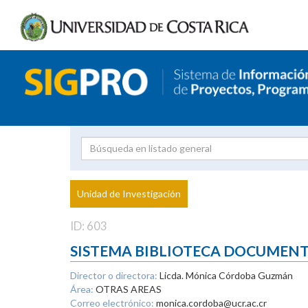
Investigador
Uni
Proyecto
Unidad de Investigación
inves
ID: 603
SISTEMA BIBLIOTECA DOCUMEN
Director o directora:
Licda. Mónica Córdoba Guzmán
Área:
OTRAS AREAS
Correo electrónico:
monica.cordoba@ucr.ac.cr