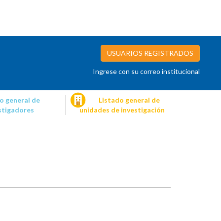
USUARIOS REGISTRADOS
Ingrese con su correo institucional
o general de
Listado general de
stigadores
unidades de investigación