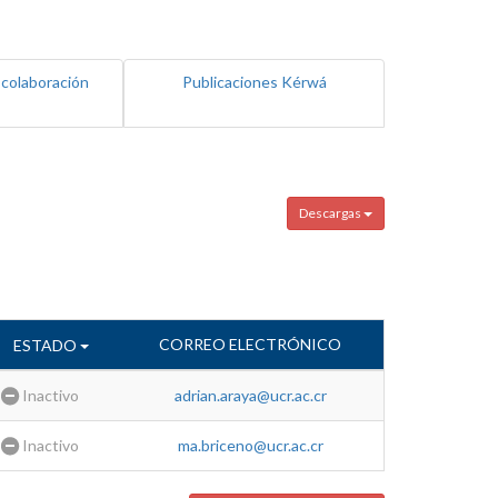
 colaboración
Publicaciones Kérwá
Descargas
CORREO ELECTRÓNICO
ESTADO
Inactivo
adrian.araya@ucr.ac.cr
Inactivo
ma.briceno@ucr.ac.cr