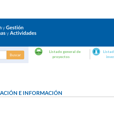
Listado general de
Listad
proyectos
inve
dades de
tigación
TACIÓN E INFORMACIÓN