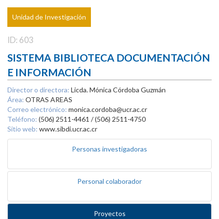
Unidad de Investigación
ID: 603
SISTEMA BIBLIOTECA DOCUMENTACIÓN
E INFORMACIÓN
Director o directora:
Licda. Mónica Córdoba Guzmán
Área:
OTRAS AREAS
Correo electrónico:
monica.cordoba@ucr.ac.cr
Teléfono:
(506) 2511-4461 / (506) 2511-4750
Sitio web:
www.sibdi.ucr.ac.cr
Personas investigadoras
Personal colaborador
Proyectos