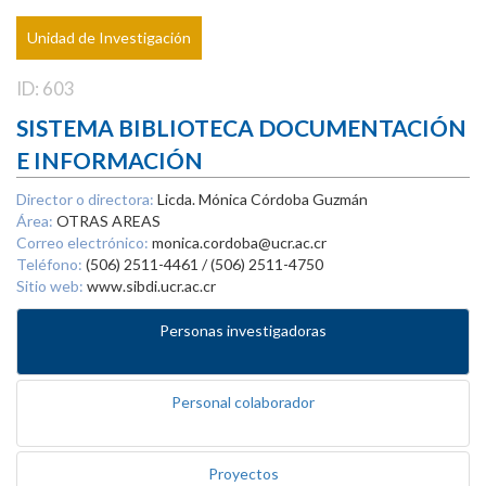
Unidad de Investigación
ID: 603
SISTEMA BIBLIOTECA DOCUMENTACIÓN
E INFORMACIÓN
Director o directora:
Licda. Mónica Córdoba Guzmán
Área:
OTRAS AREAS
Correo electrónico:
monica.cordoba@ucr.ac.cr
Teléfono:
(506) 2511-4461 / (506) 2511-4750
Sitio web:
www.sibdi.ucr.ac.cr
Personas investigadoras
Personal colaborador
Proyectos