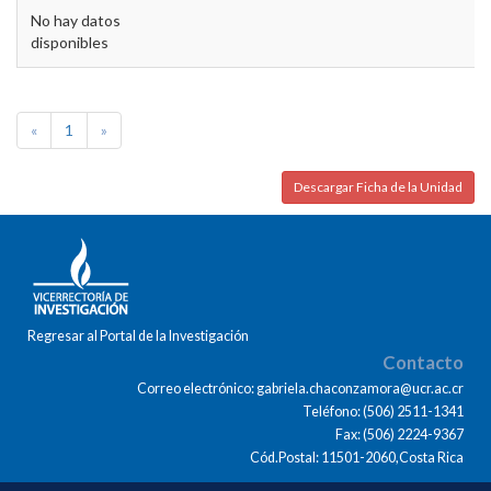
No hay datos
disponibles
«
1
»
Descargar Ficha de la Unidad
Regresar al Portal de la Investigación
Contacto
Correo electrónico: gabriela.chaconzamora@ucr.ac.cr
Teléfono: (506) 2511-1341
Fax: (506) 2224-9367
Cód.Postal: 11501-2060,Costa Rica