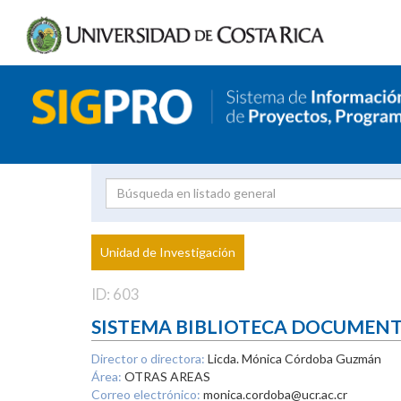
Investigador
Uni
Proyecto
Unidad de Investigación
inves
ID: 603
SISTEMA BIBLIOTECA DOCUMEN
Director o directora:
Licda. Mónica Córdoba Guzmán
Área:
OTRAS AREAS
Correo electrónico:
monica.cordoba@ucr.ac.cr