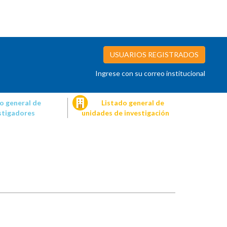
USUARIOS REGISTRADOS
Ingrese con su correo institucional
o general de
Listado general de
stigadores
unidades de investigación