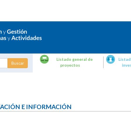
Listado general de
Listad
proyectos
inve
dades de
tigación
TACIÓN E INFORMACIÓN