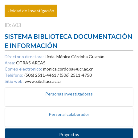
Unidad de Investigación
ID: 603
SISTEMA BIBLIOTECA DOCUMENTACIÓN
E INFORMACIÓN
Director o directora:
Licda. Mónica Córdoba Guzmán
Área:
OTRAS AREAS
Correo electrónico:
monica.cordoba@ucr.ac.cr
Teléfono:
(506) 2511-4461 / (506) 2511-4750
Sitio web:
www.sibdi.ucr.ac.cr
Personas investigadoras
Personal colaborador
Proyectos