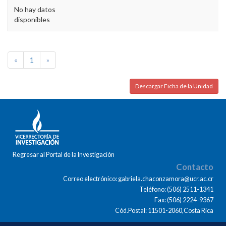
No hay datos
disponibles
«
1
»
Descargar Ficha de la Unidad
Regresar al Portal de la Investigación
Contacto
Correo electrónico: gabriela.chaconzamora@ucr.ac.cr
Teléfono: (506) 2511-1341
Fax: (506) 2224-9367
Cód.Postal: 11501-2060,Costa Rica