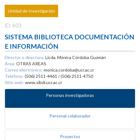
Unidad de Investigación
ID: 603
SISTEMA BIBLIOTECA DOCUMENTACIÓN
E INFORMACIÓN
Director o directora:
Licda. Mónica Córdoba Guzmán
Área:
OTRAS AREAS
Correo electrónico:
monica.cordoba@ucr.ac.cr
Teléfono:
(506) 2511-4461 / (506) 2511-4750
Sitio web:
www.sibdi.ucr.ac.cr
Personas investigadoras
Personal colaborador
Proyectos