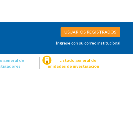
USUARIOS REGISTRADOS
Ingrese con su correo institucional
o general de
Listado general de
stigadores
unidades de investigación