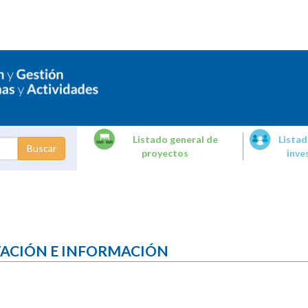
Listado general de
Listad
proyectos
inve
dades de
tigación
TACIÓN E INFORMACIÓN