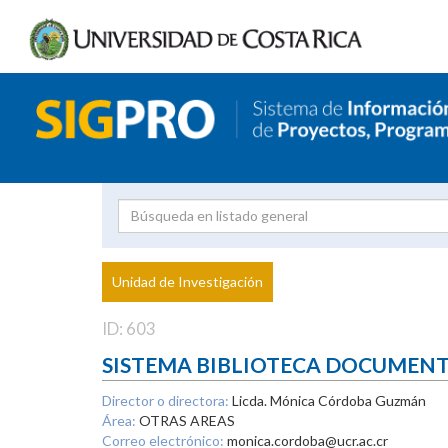
Investigador
Uni
Proyecto
Unidad de Investigación
inves
ID: 603
SISTEMA BIBLIOTECA DOCUMEN
Director o directora:
Licda. Mónica Córdoba Guzmán
Área:
OTRAS AREAS
Correo electrónico:
monica.cordoba@ucr.ac.cr