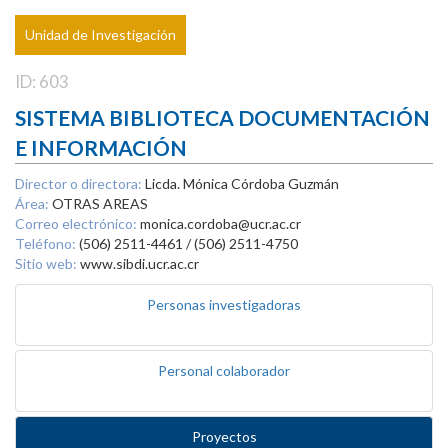
Unidad de Investigación
ID: 603
SISTEMA BIBLIOTECA DOCUMENTACIÓN
E INFORMACIÓN
Director o directora:
Licda. Mónica Córdoba Guzmán
Área:
OTRAS AREAS
Correo electrónico:
monica.cordoba@ucr.ac.cr
Teléfono:
(506) 2511-4461 / (506) 2511-4750
Sitio web:
www.sibdi.ucr.ac.cr
Personas investigadoras
Personal colaborador
Proyectos