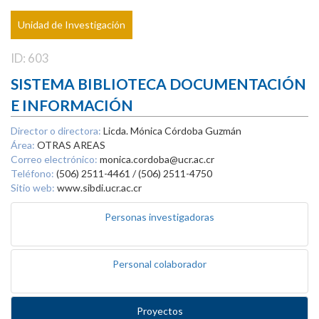
Unidad de Investigación
ID: 603
SISTEMA BIBLIOTECA DOCUMENTACIÓN
E INFORMACIÓN
Director o directora:
Licda. Mónica Córdoba Guzmán
Área:
OTRAS AREAS
Correo electrónico:
monica.cordoba@ucr.ac.cr
Teléfono:
(506) 2511-4461 / (506) 2511-4750
Sitio web:
www.sibdi.ucr.ac.cr
Personas investigadoras
Personal colaborador
Proyectos