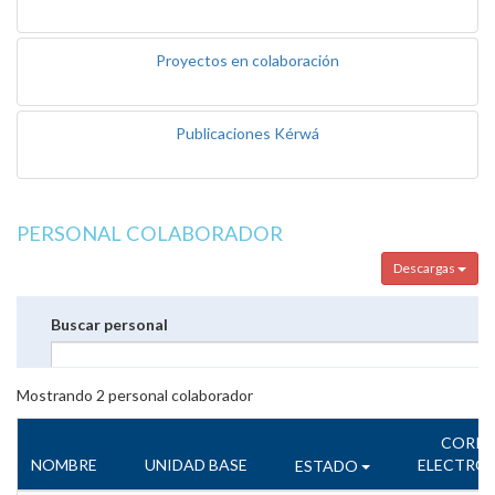
Proyectos en colaboración
Publicaciones Kérwá
PERSONAL COLABORADOR
Descargas
Buscar personal
Mostrando
2
personal colaborador
CORR
NOMBRE
UNIDAD BASE
ELECTRÓ
ESTADO