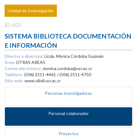
Unidad de Investigación
ID: 603
SISTEMA BIBLIOTECA DOCUMENTACIÓN
E INFORMACIÓN
Director o directora:
Licda. Mónica Córdoba Guzmán
Área:
OTRAS AREAS
Correo electrónico:
monica.cordoba@ucr.ac.cr
Teléfono:
(506) 2511-4461 / (506) 2511-4750
Sitio web:
www.sibdi.ucr.ac.cr
Personas investigadoras
Personal colaborador
Proyectos