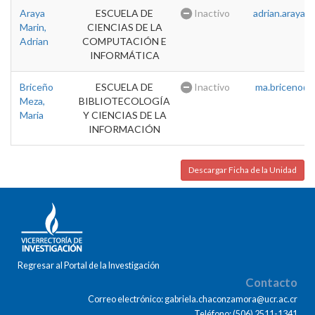
Araya
ESCUELA DE
Inactivo
adrian.araya@u
Marin,
CIENCIAS DE LA
Adrian
COMPUTACIÓN E
INFORMÁTICA
Briceño
ESCUELA DE
Inactivo
ma.briceno@u
Meza,
BIBLIOTECOLOGÍA
Maria
Y CIENCIAS DE LA
INFORMACIÓN
Descargar Ficha de la Unidad
Regresar al Portal de la Investigación
Contacto
Correo electrónico: gabriela.chaconzamora@ucr.ac.cr
Teléfono: (506) 2511-1341