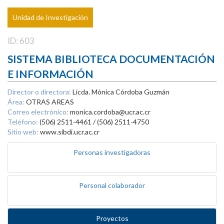
Unidad de Investigación
ID: 603
SISTEMA BIBLIOTECA DOCUMENTACIÓN
E INFORMACIÓN
Director o directora:
Licda. Mónica Córdoba Guzmán
Área:
OTRAS AREAS
Correo electrónico:
monica.cordoba@ucr.ac.cr
Teléfono:
(506) 2511-4461 / (506) 2511-4750
Sitio web:
www.sibdi.ucr.ac.cr
Personas investigadoras
Personal colaborador
Proyectos