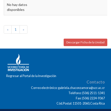
No hay datos
disponibles
«
1
»
Descargar Ficha de la Unidad
Regresar al Portal de la Investigación
Contacto
Correo electrónico: gabriela.chaconzamora@ucr.ac.cr
Teléfono: (506) 2511-1341
Fax: (506) 2224-9367
Cód.Postal: 11501-2060,Costa Rica