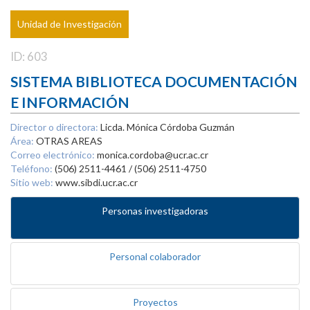
Unidad de Investigación
ID: 603
SISTEMA BIBLIOTECA DOCUMENTACIÓN
E INFORMACIÓN
Director o directora:
Licda. Mónica Córdoba Guzmán
Área:
OTRAS AREAS
Correo electrónico:
monica.cordoba@ucr.ac.cr
Teléfono:
(506) 2511-4461 / (506) 2511-4750
Sitio web:
www.sibdi.ucr.ac.cr
Personas investigadoras
Personal colaborador
Proyectos