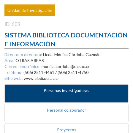
Unidad de Investigación
ID: 603
SISTEMA BIBLIOTECA DOCUMENTACIÓN
E INFORMACIÓN
Director o directora:
Licda. Mónica Córdoba Guzmán
Área:
OTRAS AREAS
Correo electrónico:
monica.cordoba@ucr.ac.cr
Teléfono:
(506) 2511-4461 / (506) 2511-4750
Sitio web:
www.sibdi.ucr.ac.cr
Personas investigadoras
Personal colaborador
Proyectos