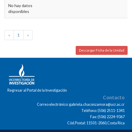
No hay datos
disponibles
«
1
»
Descargar Ficha de la Unidad
Regresar al Portal de la Investigación
Contacto
Correo electrónico: gabriela.chaconzamora@ucr.ac.cr
Teléfono: (506) 2511-1341
Fax: (506) 2224-9367
Cód.Postal: 11501-2060,Costa Rica