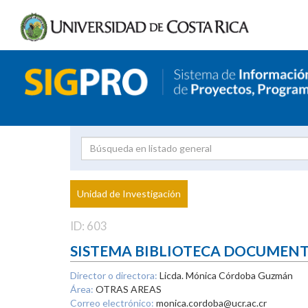
Investigador
Uni
Proyecto
Unidad de Investigación
inves
ID: 603
SISTEMA BIBLIOTECA DOCUMEN
Director o directora:
Licda. Mónica Córdoba Guzmán
Área:
OTRAS AREAS
Correo electrónico:
monica.cordoba@ucr.ac.cr