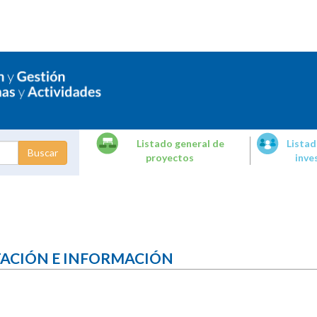
Listado general de
Listad
proyectos
inve
dades de
tigación
TACIÓN E INFORMACIÓN