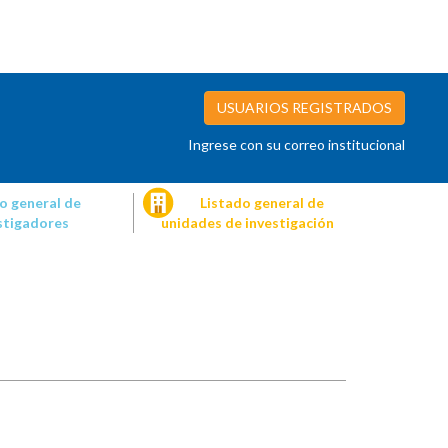
USUARIOS REGISTRADOS
Ingrese con su correo institucional
o general de
Listado general de
stigadores
unidades de investigación