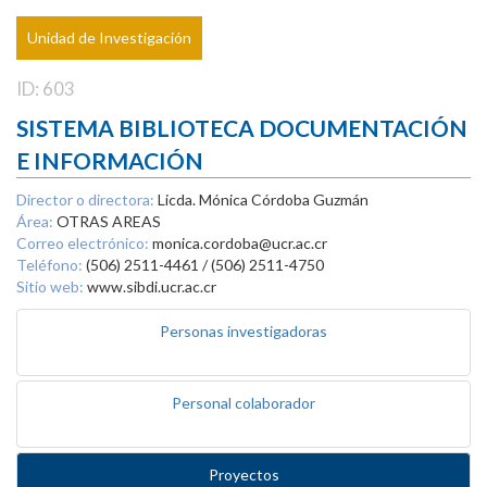
Unidad de Investigación
ID: 603
SISTEMA BIBLIOTECA DOCUMENTACIÓN
E INFORMACIÓN
Director o directora:
Licda. Mónica Córdoba Guzmán
Área:
OTRAS AREAS
Correo electrónico:
monica.cordoba@ucr.ac.cr
Teléfono:
(506) 2511-4461 / (506) 2511-4750
Sitio web:
www.sibdi.ucr.ac.cr
Personas investigadoras
Personal colaborador
Proyectos