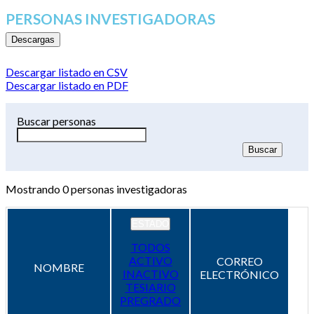
PERSONAS INVESTIGADORAS
Descargas
Descargar listado en CSV
Descargar listado en PDF
Buscar personas
Mostrando
0
personas investigadoras
ESTADO
TODOS
ACTIVO
CORREO
NOMBRE
INACTIVO
ELECTRÓNICO
TESIARIO
PREGRADO