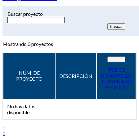
Buscar proyecto
Mostrando
0
proyectos
ESTADO
TODOS
NÚM. DE
DESARROLLO
DESCRIPCIÓN
PROYECTO
TERMINADO
VENCIDO
No hay datos
disponibles
«
1