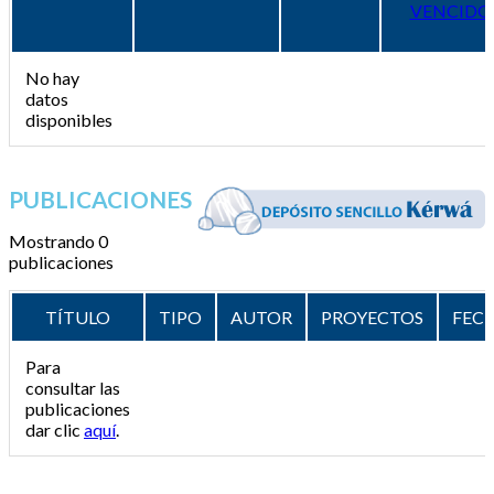
VENCIDO
No hay
datos
disponibles
PUBLICACIONES
Mostrando 0
publicaciones
TÍTULO
TIPO
AUTOR
PROYECTOS
FEC
Para
consultar las
publicaciones
dar clic
aquí
.