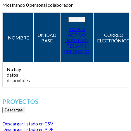
Mostrando
0
personal colaborador
ESTADO
TODOS
ACTIVO
UNIDAD
CORREO
NOMBRE
INACTIVO
BASE
ELECTRÓNICO
TESIARIO
PREGRADO
No hay
datos
disponibles
PROYECTOS
Descargas
Descargar listado en CSV
Descargar listado en PDF