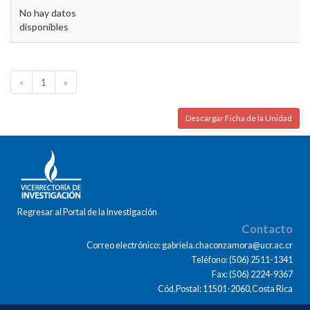
No hay datos
disponibles
«
1
»
Descargar Ficha de la Unidad
Regresar al Portal de la Investigación
Contacto
Correo electrónico: gabriela.chaconzamora@ucr.ac.cr
Teléfono: (506) 2511-1341
Fax: (506) 2224-9367
Cód.Postal: 11501-2060,Costa Rica