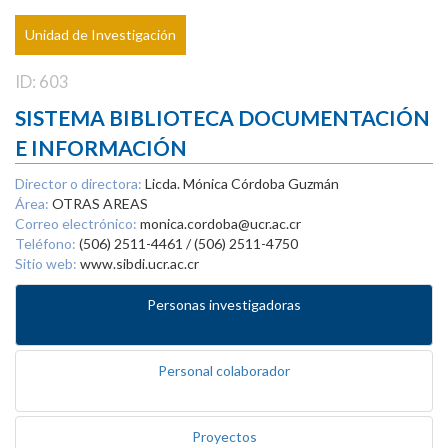
Unidad de Investigación
ID: 603
SISTEMA BIBLIOTECA DOCUMENTACIÓN
E INFORMACIÓN
Director o directora:
Licda. Mónica Córdoba Guzmán
Área:
OTRAS AREAS
Correo electrónico:
monica.cordoba@ucr.ac.cr
Teléfono:
(506) 2511-4461 / (506) 2511-4750
Sitio web:
www.sibdi.ucr.ac.cr
Personas investigadoras
Personal colaborador
Proyectos