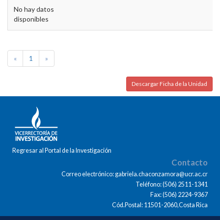
No hay datos
disponibles
«
1
»
Descargar Ficha de la Unidad
Regresar al Portal de la Investigación
Contacto
Correo electrónico: gabriela.chaconzamora@ucr.ac.cr
Teléfono: (506) 2511-1341
Fax: (506) 2224-9367
Cód.Postal: 11501-2060,Costa Rica