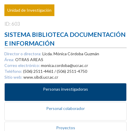
Unidad de Investigación
ID: 603
SISTEMA BIBLIOTECA DOCUMENTACIÓN
E INFORMACIÓN
Director o directora:
Licda. Mónica Córdoba Guzmán
Área:
OTRAS AREAS
Correo electrónico:
monica.cordoba@ucr.ac.cr
Teléfono:
(506) 2511-4461 / (506) 2511-4750
Sitio web:
www.sibdi.ucr.ac.cr
Personas investigadoras
Personal colaborador
Proyectos