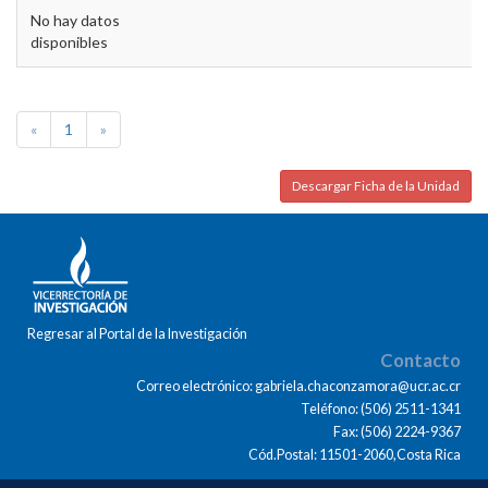
No hay datos
disponibles
«
1
»
Descargar Ficha de la Unidad
Regresar al Portal de la Investigación
Contacto
Correo electrónico: gabriela.chaconzamora@ucr.ac.cr
Teléfono: (506) 2511-1341
Fax: (506) 2224-9367
Cód.Postal: 11501-2060,Costa Rica