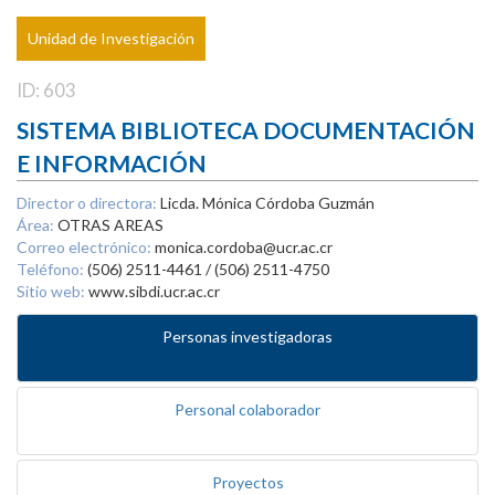
Unidad de Investigación
ID: 603
SISTEMA BIBLIOTECA DOCUMENTACIÓN
E INFORMACIÓN
Director o directora:
Licda. Mónica Córdoba Guzmán
Área:
OTRAS AREAS
Correo electrónico:
monica.cordoba@ucr.ac.cr
Teléfono:
(506) 2511-4461 / (506) 2511-4750
Sitio web:
www.sibdi.ucr.ac.cr
Personas investigadoras
Personal colaborador
Proyectos