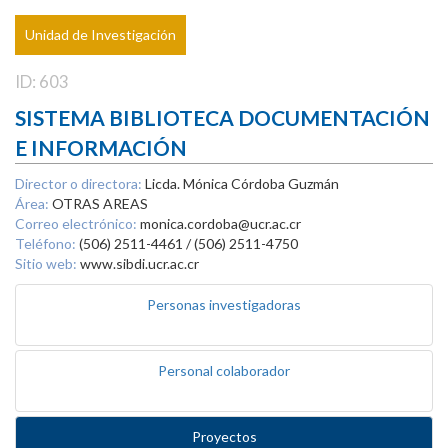
Unidad de Investigación
ID: 603
SISTEMA BIBLIOTECA DOCUMENTACIÓN
E INFORMACIÓN
Director o directora:
Licda. Mónica Córdoba Guzmán
Área:
OTRAS AREAS
Correo electrónico:
monica.cordoba@ucr.ac.cr
Teléfono:
(506) 2511-4461 / (506) 2511-4750
Sitio web:
www.sibdi.ucr.ac.cr
Personas investigadoras
Personal colaborador
Proyectos