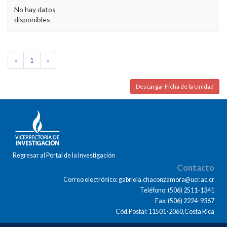
No hay datos
disponibles
«
1
»
Descargar Ficha de la Unidad
Regresar al Portal de la Investigación
Contacto
Correo electrónico: gabriela.chaconzamora@ucr.ac.cr
Teléfono: (506) 2511-1341
Fax: (506) 2224-9367
Cód.Postal: 11501-2060,Costa Rica