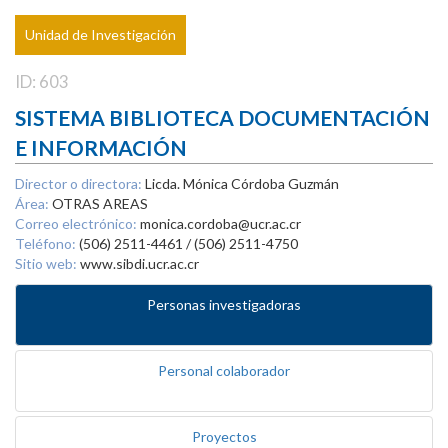
Unidad de Investigación
ID: 603
SISTEMA BIBLIOTECA DOCUMENTACIÓN
E INFORMACIÓN
Director o directora:
Licda. Mónica Córdoba Guzmán
Área:
OTRAS AREAS
Correo electrónico:
monica.cordoba@ucr.ac.cr
Teléfono:
(506) 2511-4461 / (506) 2511-4750
Sitio web:
www.sibdi.ucr.ac.cr
Personas investigadoras
Personal colaborador
Proyectos