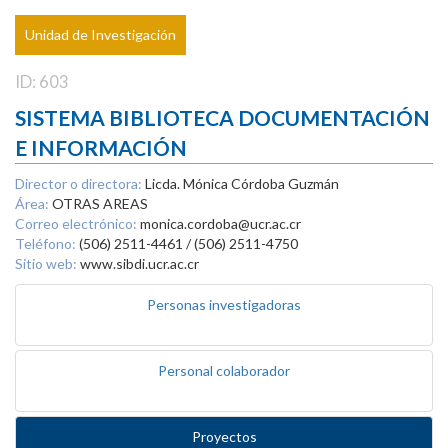
Unidad de Investigación
ID: 603
SISTEMA BIBLIOTECA DOCUMENTACIÓN
E INFORMACIÓN
Director o directora:
Licda. Mónica Córdoba Guzmán
Área:
OTRAS AREAS
Correo electrónico:
monica.cordoba@ucr.ac.cr
Teléfono:
(506) 2511-4461 / (506) 2511-4750
Sitio web:
www.sibdi.ucr.ac.cr
Personas investigadoras
Personal colaborador
Proyectos