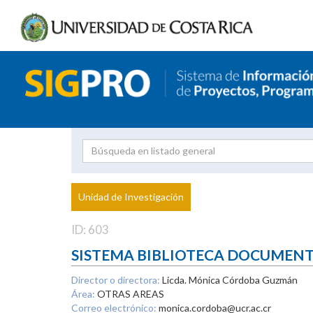
Investigador
Uni
Proyecto
Unidad de Investigación
inves
ID: 603
SISTEMA BIBLIOTECA DOCUMEN
Director o directora:
Licda. Mónica Córdoba Guzmán
Área:
OTRAS AREAS
Correo electrónico:
monica.cordoba@ucr.ac.cr