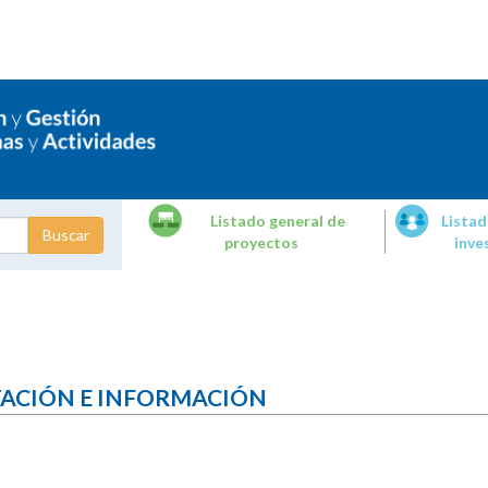
Listado general de
Listad
proyectos
inve
dades de
tigación
TACIÓN E INFORMACIÓN