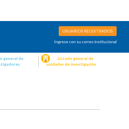
USUARIOS REGISTRADOS
Ingrese con su correo institucional
o general de
Listado general de
stigadores
unidades de investigación