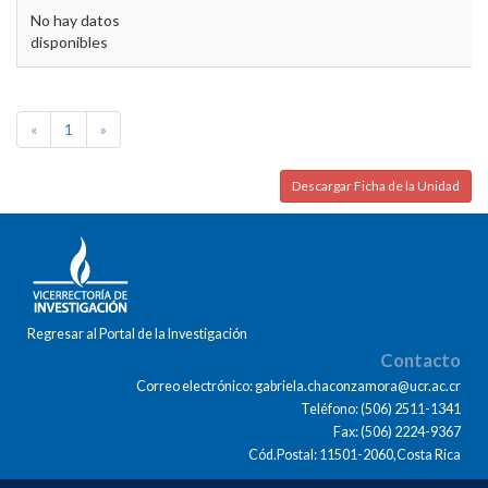
No hay datos
disponibles
«
1
»
Descargar Ficha de la Unidad
Regresar al Portal de la Investigación
Contacto
Correo electrónico: gabriela.chaconzamora@ucr.ac.cr
Teléfono: (506) 2511-1341
Fax: (506) 2224-9367
Cód.Postal: 11501-2060,Costa Rica