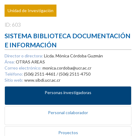
Unidad de Investigación
ID: 603
SISTEMA BIBLIOTECA DOCUMENTACIÓN
E INFORMACIÓN
Director o directora:
Licda. Mónica Córdoba Guzmán
Área:
OTRAS AREAS
Correo electrónico:
monica.cordoba@ucr.ac.cr
Teléfono:
(506) 2511-4461 / (506) 2511-4750
Sitio web:
www.sibdi.ucr.ac.cr
Personas investigadoras
Personal colaborador
Proyectos