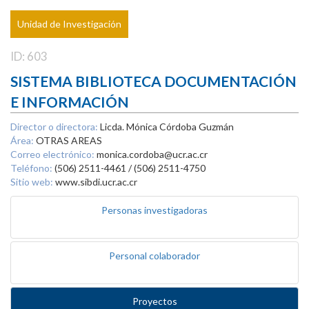
Unidad de Investigación
ID: 603
SISTEMA BIBLIOTECA DOCUMENTACIÓN
E INFORMACIÓN
Director o directora:
Licda. Mónica Córdoba Guzmán
Área:
OTRAS AREAS
Correo electrónico:
monica.cordoba@ucr.ac.cr
Teléfono:
(506) 2511-4461 / (506) 2511-4750
Sitio web:
www.sibdi.ucr.ac.cr
Personas investigadoras
Personal colaborador
Proyectos