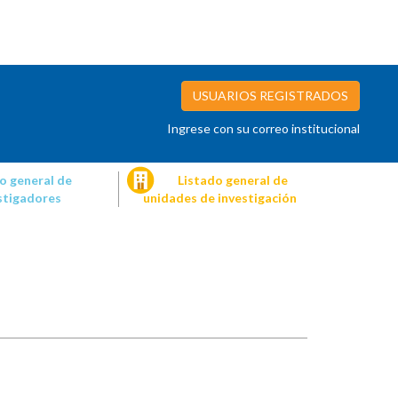
USUARIOS REGISTRADOS
Ingrese con su correo institucional
o general de
Listado general de
stigadores
unidades de investigación