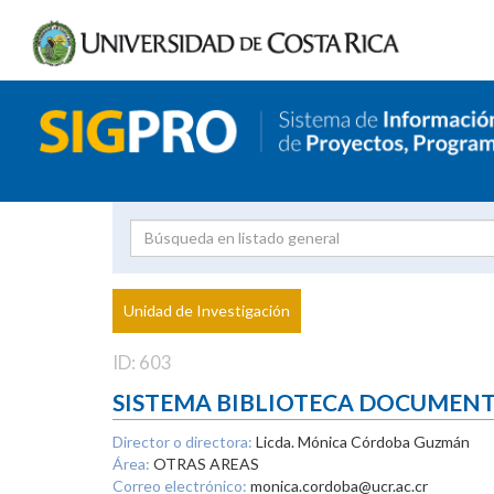
Investigador
Uni
Proyecto
Unidad de Investigación
inves
ID: 603
SISTEMA BIBLIOTECA DOCUMEN
Director o directora:
Licda. Mónica Córdoba Guzmán
Área:
OTRAS AREAS
Correo electrónico:
monica.cordoba@ucr.ac.cr