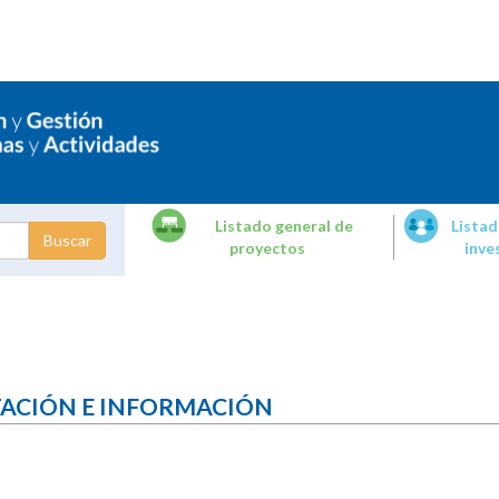
Listado general de
Listad
proyectos
inve
dades de
tigación
TACIÓN E INFORMACIÓN