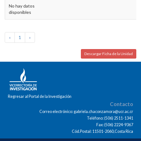
No hay datos
disponibles
«
1
»
Descargar Ficha de la Unidad
Regresar al Portal de la Investigación
Contacto
Correo electrónico: gabriela.chaconzamora@ucr.ac.cr
Teléfono: (506) 2511-1341
Fax: (506) 2224-9367
Cód.Postal: 11501-2060,Costa Rica