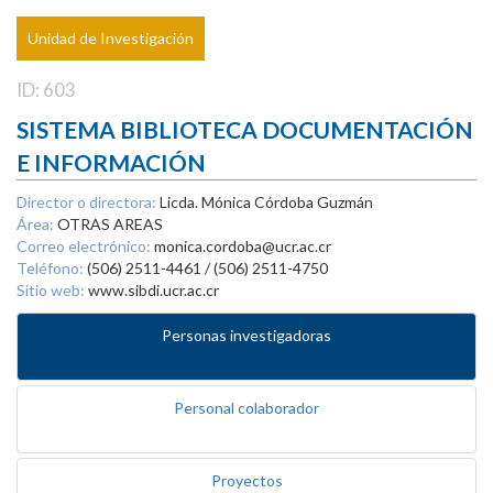
Unidad de Investigación
ID: 603
SISTEMA BIBLIOTECA DOCUMENTACIÓN
E INFORMACIÓN
Director o directora:
Licda. Mónica Córdoba Guzmán
Área:
OTRAS AREAS
Correo electrónico:
monica.cordoba@ucr.ac.cr
Teléfono:
(506) 2511-4461 / (506) 2511-4750
Sitio web:
www.sibdi.ucr.ac.cr
Personas investigadoras
Personal colaborador
Proyectos