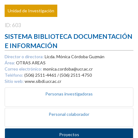
Unidad de Investigación
ID: 603
SISTEMA BIBLIOTECA DOCUMENTACIÓN
E INFORMACIÓN
Director o directora:
Licda. Mónica Córdoba Guzmán
Área:
OTRAS AREAS
Correo electrónico:
monica.cordoba@ucr.ac.cr
Teléfono:
(506) 2511-4461 / (506) 2511-4750
Sitio web:
www.sibdi.ucr.ac.cr
Personas investigadoras
Personal colaborador
Proyectos