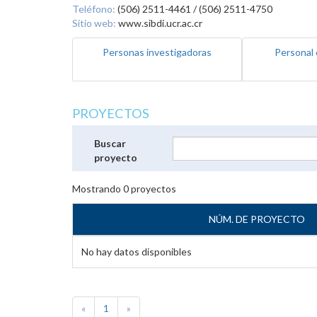
Teléfono:
(506) 2511-4461 / (506) 2511-4750
Sitio web:
www.sibdi.ucr.ac.cr
Personas investigadoras
Personal 
PROYECTOS
Buscar
proyecto
Mostrando
0
proyectos
NÚM. DE PROYECTO
No hay datos disponibles
«
1
»