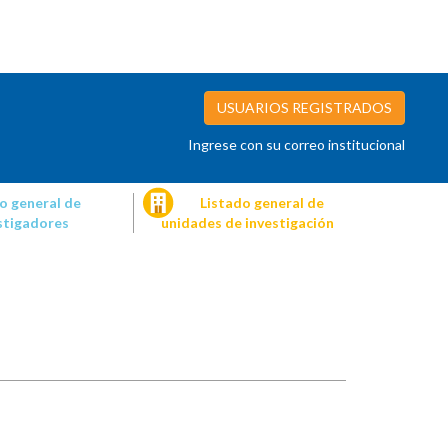
USUARIOS REGISTRADOS
Ingrese con su correo institucional
o general de
Listado general de
stigadores
unidades de investigación