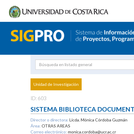
Investigador
Uni
Proyecto
Unidad de Investigación
inves
ID: 603
SISTEMA BIBLIOTECA DOCUMEN
Director o directora:
Licda. Mónica Córdoba Guzmán
Área:
OTRAS AREAS
Correo electrónico:
monica.cordoba@ucr.ac.cr