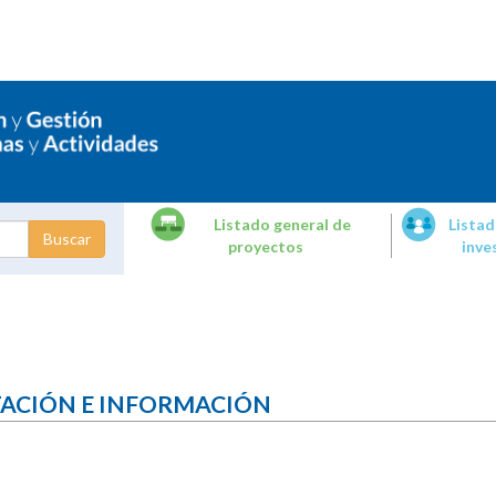
Listado general de
Listad
proyectos
inve
dades de
tigación
TACIÓN E INFORMACIÓN