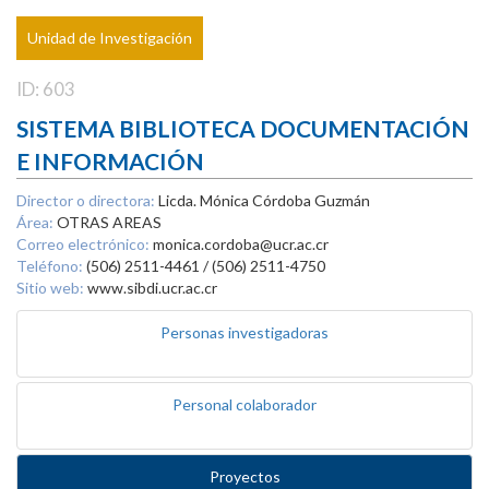
Unidad de Investigación
ID: 603
SISTEMA BIBLIOTECA DOCUMENTACIÓN
E INFORMACIÓN
Director o directora:
Licda. Mónica Córdoba Guzmán
Área:
OTRAS AREAS
Correo electrónico:
monica.cordoba@ucr.ac.cr
Teléfono:
(506) 2511-4461 / (506) 2511-4750
Sitio web:
www.sibdi.ucr.ac.cr
Personas investigadoras
Personal colaborador
Proyectos