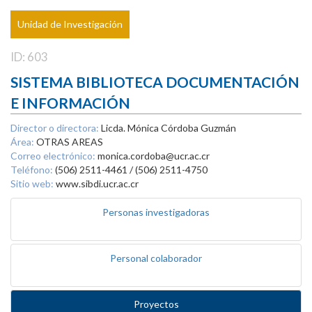
Unidad de Investigación
ID: 603
SISTEMA BIBLIOTECA DOCUMENTACIÓN
E INFORMACIÓN
Director o directora:
Licda. Mónica Córdoba Guzmán
Área:
OTRAS AREAS
Correo electrónico:
monica.cordoba@ucr.ac.cr
Teléfono:
(506) 2511-4461 / (506) 2511-4750
Sitio web:
www.sibdi.ucr.ac.cr
Personas investigadoras
Personal colaborador
Proyectos