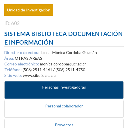
Unidad de Investigación
ID: 603
SISTEMA BIBLIOTECA DOCUMENTACIÓN
E INFORMACIÓN
Director o directora:
Licda. Mónica Córdoba Guzmán
Área:
OTRAS AREAS
Correo electrónico:
monica.cordoba@ucr.ac.cr
Teléfono:
(506) 2511-4461 / (506) 2511-4750
Sitio web:
www.sibdi.ucr.ac.cr
Personas investigadoras
Personal colaborador
Proyectos