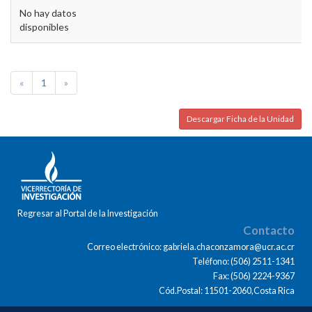
No hay datos
disponibles
«
1
»
Descargar Ficha de la Unidad
Regresar al Portal de la Investigación
Contacto
Correo electrónico: gabriela.chaconzamora@ucr.ac.cr
Teléfono: (506) 2511-1341
Fax: (506) 2224-9367
Cód.Postal: 11501-2060,Costa Rica