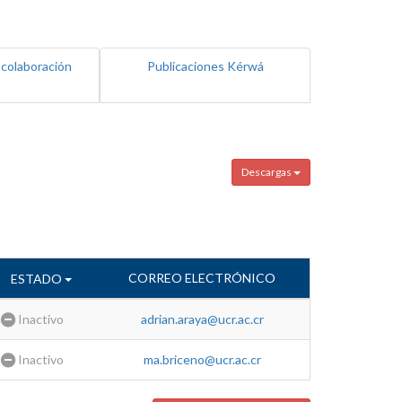
 colaboración
Publicaciones Kérwá
Descargas
CORREO ELECTRÓNICO
ESTADO
Inactivo
adrian.araya@ucr.ac.cr
Inactivo
ma.briceno@ucr.ac.cr