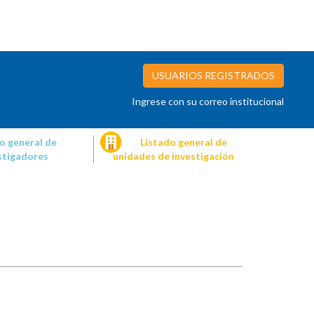
USUARIOS REGISTRADOS
Ingrese con su correo institucional
o general de
Listado general de
stigadores
unidades de investigación