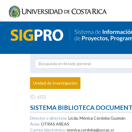
Investigador
Uni
Proyecto
Unidad de Investigación
inves
ID: 603
SISTEMA BIBLIOTECA DOCUMEN
Director o directora:
Licda. Mónica Córdoba Guzmán
Área:
OTRAS AREAS
Correo electrónico:
monica.cordoba@ucr.ac.cr