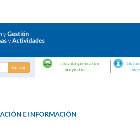
Listado general de
Listad
proyectos
inve
dades de
tigación
TACIÓN E INFORMACIÓN