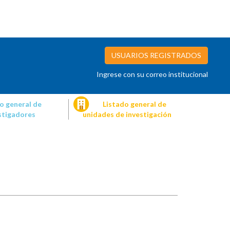
USUARIOS REGISTRADOS
Ingrese con su correo institucional
o general de
Listado general de
stigadores
unidades de investigación