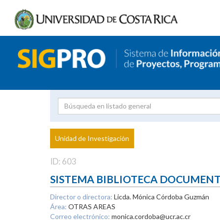
Investigador
Uni
Proyecto
Unidad de Investigación
inves
ID: 603
SISTEMA BIBLIOTECA DOCUMEN
Director o directora:
Licda. Mónica Córdoba Guzmán
Área:
OTRAS AREAS
Correo electrónico:
monica.cordoba@ucr.ac.cr