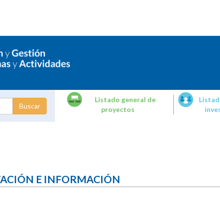
Listado general de
Listad
proyectos
inve
dades de
tigación
TACIÓN E INFORMACIÓN