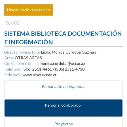
Unidad de Investigación
ID: 603
SISTEMA BIBLIOTECA DOCUMENTACIÓN
E INFORMACIÓN
Director o directora:
Licda. Mónica Córdoba Guzmán
Área:
OTRAS AREAS
Correo electrónico:
monica.cordoba@ucr.ac.cr
Teléfono:
(506) 2511-4461 / (506) 2511-4750
Sitio web:
www.sibdi.ucr.ac.cr
Personas investigadoras
Personal colaborador
Proyectos