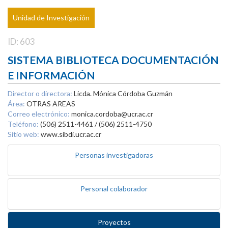
Unidad de Investigación
ID: 603
SISTEMA BIBLIOTECA DOCUMENTACIÓN
E INFORMACIÓN
Director o directora:
Licda. Mónica Córdoba Guzmán
Área:
OTRAS AREAS
Correo electrónico:
monica.cordoba@ucr.ac.cr
Teléfono:
(506) 2511-4461 / (506) 2511-4750
Sitio web:
www.sibdi.ucr.ac.cr
Personas investigadoras
Personal colaborador
Proyectos