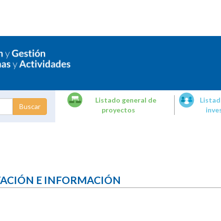
Listado general de
Listad
proyectos
inve
dades de
tigación
TACIÓN E INFORMACIÓN