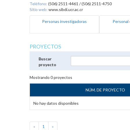
Teléfono:
(506) 2511-4461 / (506) 2511-4750
Sitio web:
www.sibdi.ucr.ac.cr
Personas investigadoras
Personal 
PROYECTOS
Buscar
proyecto
Mostrando
0
proyectos
NÚM. DE PROYECTO
No hay datos disponibles
«
1
»