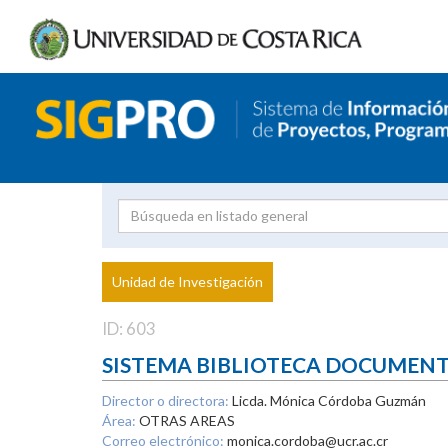
Investigador
Uni
Proyecto
Unidad de Investigación
inves
ID: 603
SISTEMA BIBLIOTECA DOCUMEN
Director o directora:
Licda. Mónica Córdoba Guzmán
Área:
OTRAS AREAS
Correo electrónico:
monica.cordoba@ucr.ac.cr