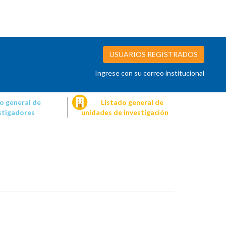
USUARIOS REGISTRADOS
Ingrese con su correo institucional
o general de
Listado general de
stigadores
unidades de investigación