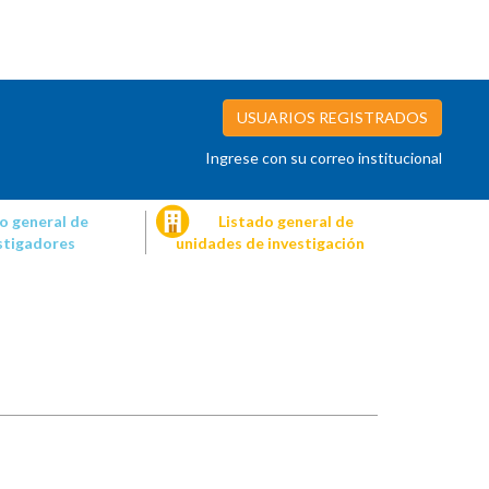
USUARIOS REGISTRADOS
Ingrese con su correo institucional
o general de
Listado general de
stigadores
unidades de investigación