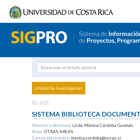
Investigador
Uni
Proyecto
Unidad de Investigación
inves
ID: 603
SISTEMA BIBLIOTECA DOCUMEN
Director o directora:
Licda. Mónica Córdoba Guzmán
Área:
OTRAS AREAS
Correo electrónico:
monica.cordoba@ucr.ac.cr