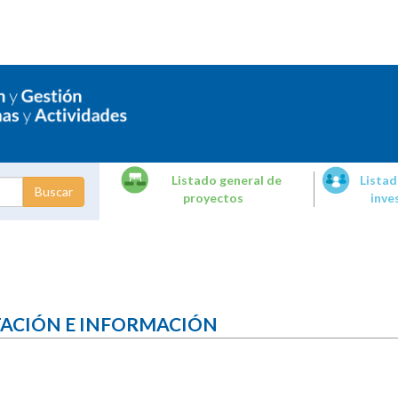
Listado general de
Listad
proyectos
inve
dades de
tigación
TACIÓN E INFORMACIÓN