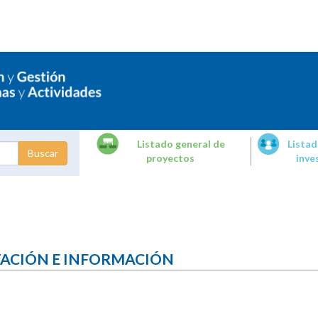
Listado general de
Listad
proyectos
inve
dades de
tigación
TACIÓN E INFORMACIÓN