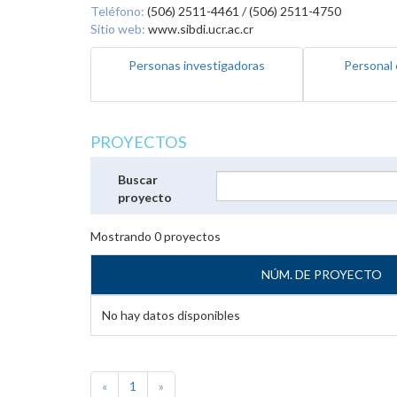
Teléfono:
(506) 2511-4461 / (506) 2511-4750
Sitio web:
www.sibdi.ucr.ac.cr
Personas investigadoras
Personal 
PROYECTOS
Buscar
proyecto
Mostrando
0
proyectos
NÚM. DE PROYECTO
No hay datos disponibles
«
1
»