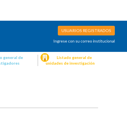
USUARIOS REGISTRADOS
Ingrese con su correo institucional
o general de
Listado general de
stigadores
unidades de investigación