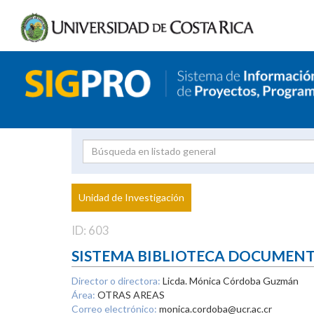
Investigador
Uni
Proyecto
Unidad de Investigación
inves
ID: 603
SISTEMA BIBLIOTECA DOCUMEN
Director o directora:
Licda. Mónica Córdoba Guzmán
Área:
OTRAS AREAS
Correo electrónico:
monica.cordoba@ucr.ac.cr