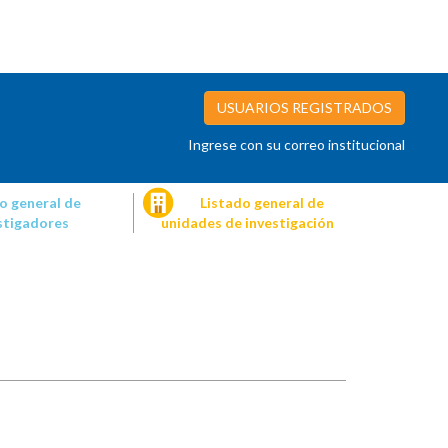
USUARIOS REGISTRADOS
Ingrese con su correo institucional
o general de
Listado general de
stigadores
unidades de investigación