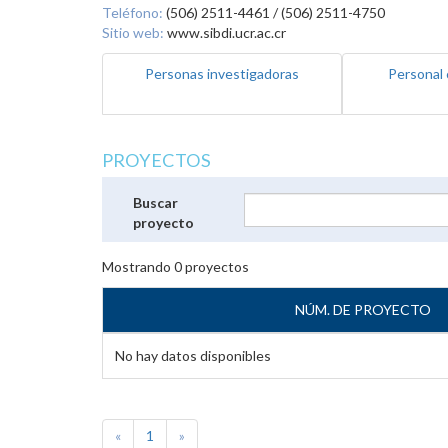
Teléfono:
(506) 2511-4461 / (506) 2511-4750
Sitio web:
www.sibdi.ucr.ac.cr
Personas investigadoras
Personal 
PROYECTOS
Buscar
proyecto
Mostrando
0
proyectos
NÚM. DE PROYECTO
No hay datos disponibles
«
1
»