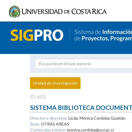
Investigador
Uni
Proyecto
Unidad de Investigación
inves
ID: 603
SISTEMA BIBLIOTECA DOCUMEN
Director o directora:
Licda. Mónica Córdoba Guzmán
Área:
OTRAS AREAS
Correo electrónico:
monica.cordoba@ucr.ac.cr