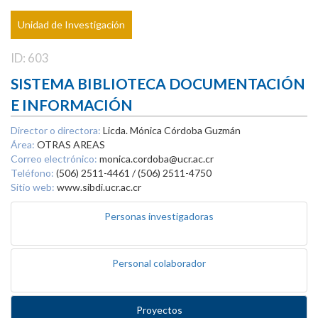
Unidad de Investigación
ID: 603
SISTEMA BIBLIOTECA DOCUMENTACIÓN
E INFORMACIÓN
Director o directora:
Licda. Mónica Córdoba Guzmán
Área:
OTRAS AREAS
Correo electrónico:
monica.cordoba@ucr.ac.cr
Teléfono:
(506) 2511-4461 / (506) 2511-4750
Sitio web:
www.sibdi.ucr.ac.cr
Personas investigadoras
Personal colaborador
Proyectos