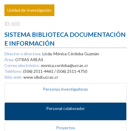
Unidad de Investigación
ID: 603
SISTEMA BIBLIOTECA DOCUMENTACIÓN
E INFORMACIÓN
Director o directora:
Licda. Mónica Córdoba Guzmán
Área:
OTRAS AREAS
Correo electrónico:
monica.cordoba@ucr.ac.cr
Teléfono:
(506) 2511-4461 / (506) 2511-4750
Sitio web:
www.sibdi.ucr.ac.cr
Personas investigadoras
Personal colaborador
Proyectos