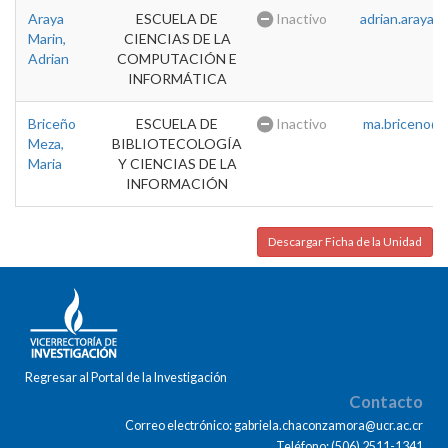
Araya
ESCUELA DE
Inactivo
adrian.araya@u
Marin,
CIENCIAS DE LA
Adrian
COMPUTACIÓN E
INFORMÁTICA
Briceño
ESCUELA DE
Inactivo
ma.briceno@u
Meza,
BIBLIOTECOLOGÍA
Maria
Y CIENCIAS DE LA
INFORMACIÓN
Descargar Ficha de la Unidad
Regresar al Portal de la Investigación
Contacto
Correo electrónico: gabriela.chaconzamora@ucr.ac.cr
Teléfono: (506) 2511-1341