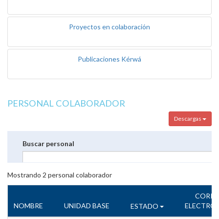
Proyectos en colaboración
Publicaciones Kérwá
PERSONAL COLABORADOR
Descargas
Buscar personal
Mostrando
2
personal colaborador
CORR
NOMBRE
UNIDAD BASE
ELECTRÓ
ESTADO