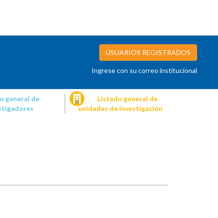
USUARIOS REGISTRADOS
Ingrese con su correo institucional
o general de
Listado general de
stigadores
unidades de investigación