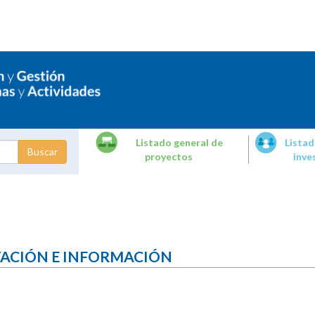
Listado general de
Listad
proyectos
inve
dades de
tigación
TACIÓN E INFORMACIÓN