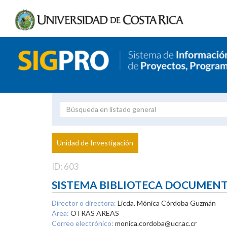
Investigador
Uni
Proyecto
Unidad de Investigación
inves
ID: 603
SISTEMA BIBLIOTECA DOCUMEN
Director o directora:
Licda. Mónica Córdoba Guzmán
Área:
OTRAS AREAS
Correo electrónico:
monica.cordoba@ucr.ac.cr