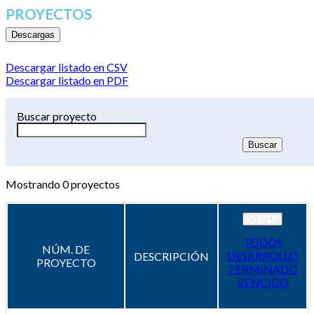
PROYECTOS
Descargas
Descargar listado en CSV
Descargar listado en PDF
Buscar proyecto
Mostrando
0
proyectos
ESTADO
TODOS
NÚM. DE
DESARROLLO
DESCRIPCIÓN
PROYECTO
TERMINADO
VENCIDO