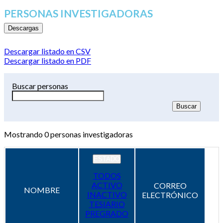
PERSONAS INVESTIGADORAS
Descargas
Descargar listado en CSV
Descargar listado en PDF
Buscar personas
Mostrando
0
personas investigadoras
ESTADO
TODOS
ACTIVO
CORREO
NOMBRE
INACTIVO
ELECTRÓNICO
TESIARIO
PREGRADO