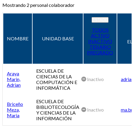
Mostrando
2
personal colaborador
ESTADO
TODOS
ACTIVO
NOMBRE
UNIDAD BASE
INACTIVO
EL
TESIARIO
PREGRADO
ESCUELA DE
Araya
CIENCIAS DE LA
Marin,
Inactivo
adrian
COMPUTACIÓN E
Adrian
INFORMÁTICA
ESCUELA DE
Briceño
BIBLIOTECOLOGÍA
Meza,
Inactivo
ma.br
Y CIENCIAS DE LA
Maria
INFORMACIÓN