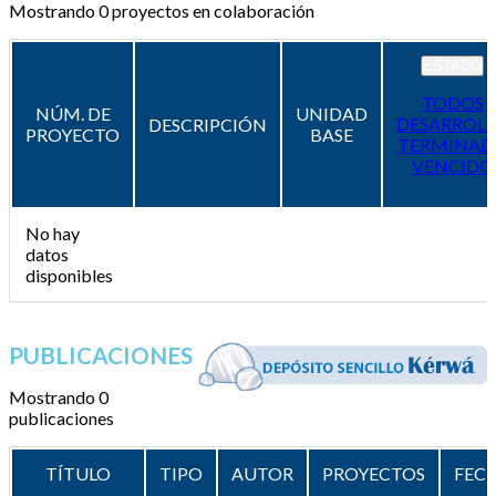
Mostrando
0
proyectos en colaboración
ESTADO
TODOS
NÚM. DE
UNIDAD
DESARROL
DESCRIPCIÓN
PROYECTO
BASE
TERMINAD
VENCIDO
No hay
datos
disponibles
PUBLICACIONES
Mostrando 0
publicaciones
TÍTULO
TIPO
AUTOR
PROYECTOS
FEC