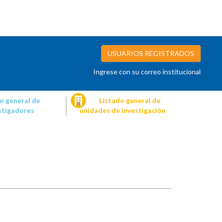
USUARIOS REGISTRADOS
Ingrese con su correo institucional
o general de
Listado general de
stigadores
unidades de investigación