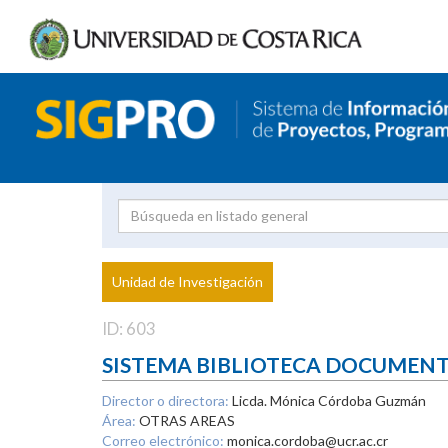
Investigador
Uni
Proyecto
Unidad de Investigación
inves
ID: 603
SISTEMA BIBLIOTECA DOCUMEN
Director o directora:
Licda. Mónica Córdoba Guzmán
Área:
OTRAS AREAS
Correo electrónico:
monica.cordoba@ucr.ac.cr