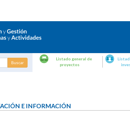
Listado general de
Listad
proyectos
inve
dades de
tigación
TACIÓN E INFORMACIÓN