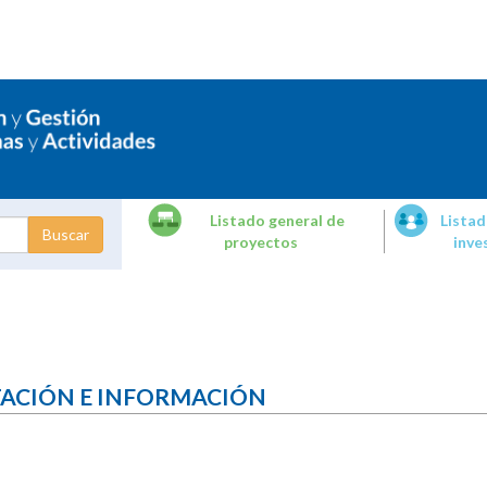
Listado general de
Listad
proyectos
inve
dades de
tigación
TACIÓN E INFORMACIÓN