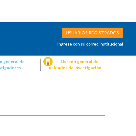
USUARIOS REGISTRADOS
Ingrese con su correo institucional
o general de
Listado general de
stigadores
unidades de investigación