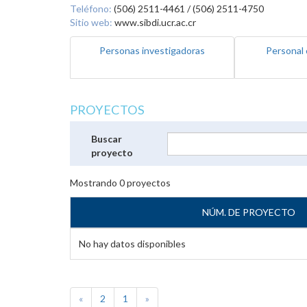
Teléfono:
(506) 2511-4461 / (506) 2511-4750
Sitio web:
www.sibdi.ucr.ac.cr
Personas investigadoras
Personal 
PROYECTOS
Buscar
proyecto
Mostrando
0
proyectos
NÚM. DE PROYECTO
No hay datos disponibles
«
2
1
»