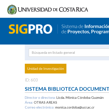
Investigador
Uni
Proyecto
Unidad de Investigación
inves
ID: 603
SISTEMA BIBLIOTECA DOCUMEN
Director o directora:
Licda. Mónica Córdoba Guzmán
Área:
OTRAS AREAS
Correo electrónico:
monica.cordoba@ucr.ac.cr