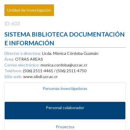
Unidad de Investigación
ID: 603
SISTEMA BIBLIOTECA DOCUMENTACIÓN
E INFORMACIÓN
Director o directora:
Licda. Mónica Córdoba Guzmán
Área:
OTRAS AREAS
Correo electrónico:
monica.cordoba@ucr.ac.cr
Teléfono:
(506) 2511-4461 / (506) 2511-4750
Sitio web:
www.sibdi.ucr.ac.cr
Personas investigadoras
Personal colaborador
Proyectos